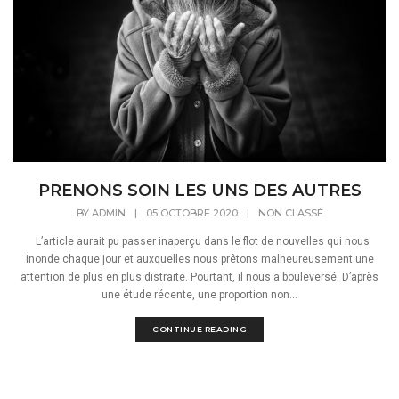
PRENONS SOIN LES UNS DES AUTRES
BY
ADMIN
|
05 OCTOBRE 2020
|
NON CLASSÉ
L’article aurait pu passer inaperçu dans le flot de nouvelles qui nous
inonde chaque jour et auxquelles nous prêtons malheureusement une
attention de plus en plus distraite. Pourtant, il nous a bouleversé. D’après
une étude récente, une proportion non...
CONTINUE READING