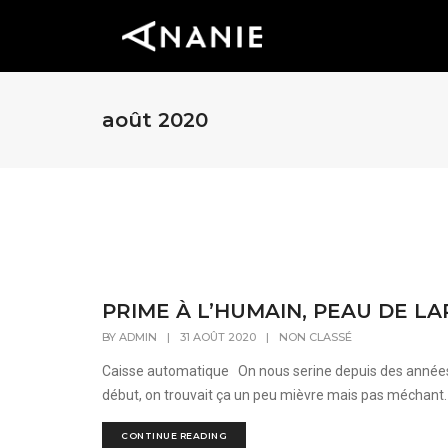
août 2020
PRIME À L’HUMAIN, PEAU DE LA
BY
ADMIN
|
31 AOÛT 2020
|
NON CLASSÉ
Caisse automatique On nous serine depuis des années qu
début, on trouvait ça un peu mièvre mais pas méchant. On
CONTINUE READING