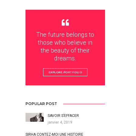
The future belongs to
those who believe in
the beauty of their
dreams.
EXPLORE PORTFOLIO
POPULAR POST
SAVOIR S’EFFACER
janvier 4, 2019
SIRHA CONTEZ-MOI UNE HISTOIRE