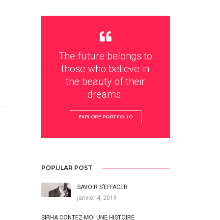
The future belongs to
those who believe in
the beauty of their
dreams.
EXPLORE PORTFOLIO
POPULAR POST
SAVOIR S’EFFACER
janvier 4, 2019
SIRHA CONTEZ-MOI UNE HISTOIRE