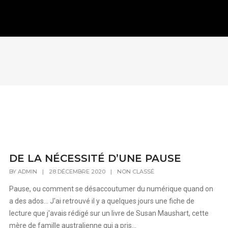
DE LA NÉCESSITÉ D’UNE PAUSE
BY
ADMIN
|
28 DÉCEMBRE 2020
|
NON CLASSÉ
Pause, ou comment se désaccoutumer du numérique quand on
a des ados... J'ai retrouvé il y a quelques jours une fiche de
lecture que j'avais rédigé sur un livre de Susan Maushart, cette
mère de famille australienne qui a pris...