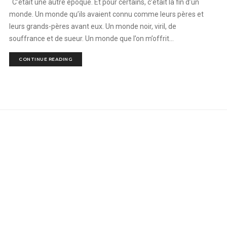
C’était une autre époque. Et pour certains, c’était la fin d’un
monde. Un monde qu’ils avaient connu comme leurs pères et
leurs grands-pères avant eux. Un monde noir, viril, de
souffrance et de sueur. Un monde que l’on m’offrit...
CONTINUE READING