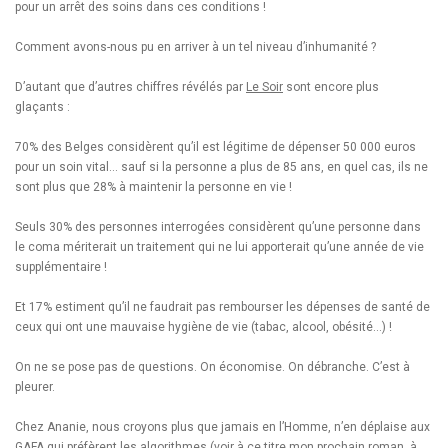
pour un arrêt des soins dans ces conditions !
Comment avons-nous pu en arriver à un tel niveau d’inhumanité ?
D’autant que d’autres chiffres révélés par
Le Soir
sont encore plus
glaçants :
70% des Belges considèrent qu’il est légitime de dépenser 50 000 euros
pour un soin vital… sauf si la personne a plus de 85 ans, en quel cas, ils ne
sont plus que 28% à maintenir la personne en vie !
Seuls 30% des personnes interrogées considèrent qu’une personne dans
le coma mériterait un traitement qui ne lui apporterait qu’une année de vie
supplémentaire !
Et 17% estiment qu’il ne faudrait pas rembourser les dépenses de santé de
ceux qui ont une mauvaise hygiène de vie (tabac, alcool, obésité…) !
On ne se pose pas de questions. On économise. On débranche. C’est à
pleurer.
Chez Ananie, nous croyons plus que jamais en l’Homme, n’en déplaise aux
GAFA qui préfèrent les algorithmes (voir à ce titre mon prochain roman, à