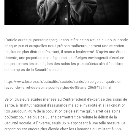
L’article aurait pu passer inaperçu dans le flot de nouvelles qui nous inonde
chaque jour et auxquelles nous prêtons malheureusement une attention
de plus en plus distraite. Pourtant, il nous a bouleversé. D’après une étude
récente, une proportion non négligeable de Belges envisagerait d’exclure
les personnes les plus âgées des soins les plus coûteux afin d’équilibrer
les comptes de la Sécurité sociale.
https://www.lexpress.fr/actualite/societe/sante/un-belge-sur-quatre-en-
faveur-de-l-arret-des-soins-pour-les-plus-de-85-ans_2068415.html
Selon plusieurs études menées au Centre fédéral d’expertise des soins de
santé, à l’Institut national d’assurance maladie invalidité et à la Fondation
Roi Baudouin, 40 % de la population belge estime qu’un arrêt des soins
coûteux pour les plus de 85 ans permettrait de réduire le déficit de la
Sécurité sociale. À l’inverse, seuls 35 % s’opposent à une telle mesure. La
proportion est encore plus élevée chez les Flamands qui militent à 85%