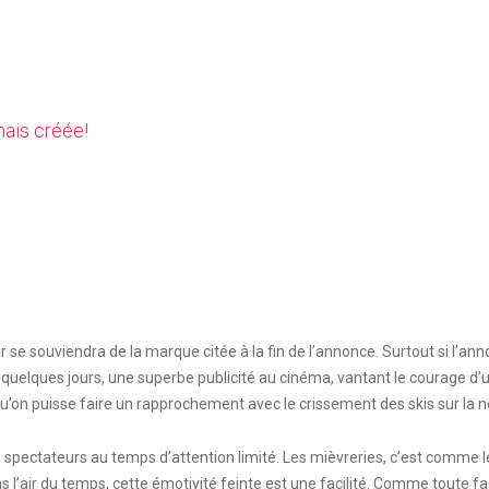
mais créée!
 se souviendra de la marque citée à la fin de l’annonce. Surtout si l’an
 y a quelques jours, une superbe publicité au cinéma, vantant le courage 
n puisse faire un rapprochement avec le crissement des skis sur la neige
spectateurs au temps d’attention limité. Les mièvreries, c’est comme l
dans l’air du temps, cette émotivité feinte est une facilité. Comme toute fa